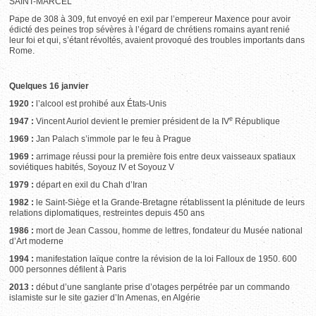
SAINT-MARCEL
Pape de 308 à 309, fut envoyé en exil par l’empereur Maxence pour avoir
édicté des peines trop sévères à l’égard de chrétiens romains ayant renié
leur foi et qui, s’étant révoltés, avaient provoqué des troubles importants dans
Rome.
Quelques 16 janvier
1920 :
l’alcool est prohibé aux États-Unis
e
1947 :
Vincent Auriol devient le premier président de la IV
République
1969 :
Jan Palach s’immole par le feu à Prague
1969 :
arrimage réussi pour la première fois entre deux vaisseaux spatiaux
soviétiques habités, Soyouz IV et Soyouz V
1979 :
départ en exil du Chah d’Iran
1982 :
le Saint-Siège et la Grande-Bretagne rétablissent la plénitude de leurs
relations diplomatiques, restreintes depuis 450 ans
1986 :
mort de Jean Cassou, homme de lettres, fondateur du Musée national
d’Art moderne
1994 :
manifestation laïque contre la révision de la loi Falloux de 1950. 600
000 personnes défilent à Paris
2013 :
début d’une sanglante prise d’otages perpétrée par un commando
islamiste sur le site gazier d’In Amenas, en Algérie