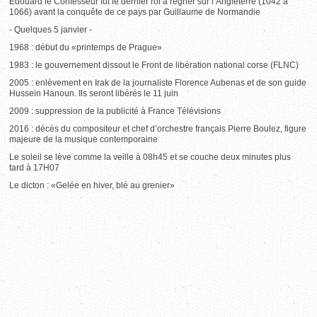
Edouard le Confesseur fut le dernier roi à régner sur l’Angleterre (1042 à
1066) avant la conquête de ce pays par Guillaume de Normandie
- Quelques 5 janvier -
1968 : début du «printemps de Prague»
1983 : le gouvernement dissout le Front de libération national corse (FLNC)
2005 : enlèvement en Irak de la journaliste Florence Aubenas et de son guide
Hussein Hanoun. Ils seront libérés le 11 juin
2009 : suppression de la publicité à France Télévisions
2016 : décès du compositeur et chef d’orchestre français Pierre Boulez, figure
majeure de la musique contemporaine
Le soleil se lève comme la veille à 08h45 et se couche deux minutes plus
tard à 17H07
Le dicton : «Gelée en hiver, blé au grenier»