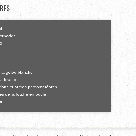
RES
el
tornades
rd
 la gelée blanche
la bruine
ations et autres photométéores
es de la foudre en boule
rt