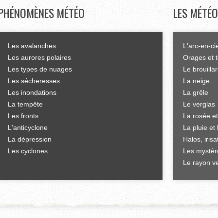
PHÉNOMÈNES
MÉTÉO
LES
MÉTÉO
Les avalanches
L'arc-en-ci
Les aurores polaires
Orages et 
Les types de nuages
Le brouilla
Les sécheresses
La neige
Les inondations
La grêle
La tempête
Le verglas
Les fronts
La rosée et
L'anticyclone
La pluie et 
La dépression
Halos, iris
Les cyclones
Les mystèr
Le rayon ve