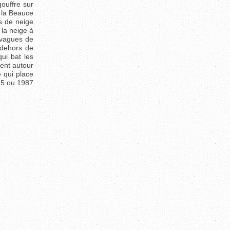
ouffre sur
, la Beauce
es de neige
 la neige à
s vagues de
 dehors de
ui bat les
ent autour
e qui place
985 ou 1987