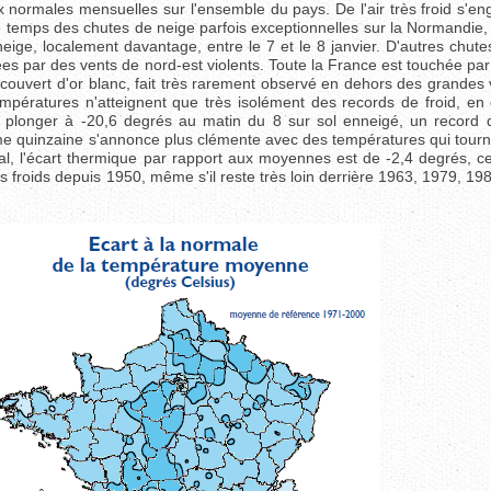
normales mensuelles sur l'ensemble du pays. De l'air très froid s'eng
tre temps des chutes de neige parfois exceptionnelles sur la Normandie
eige, localement davantage, entre le 7 et le 8 janvier. D'autres chut
ées par des vents de nord-est violents. Toute la France est touchée par
recouvert d'or blanc, fait très rarement observé en dehors des grande
empératures n'atteignent que très isolément des records de froid, en
 plonger à -20,6 degrés au matin du 8 sur sol enneigé, un record q
e quinzaine s'annonce plus clémente avec des températures qui tourn
nal, l'écart thermique par rapport aux moyennes est de -2,4 degrés, c
s froids depuis 1950, même s'il reste très loin derrière 1963, 1979, 1