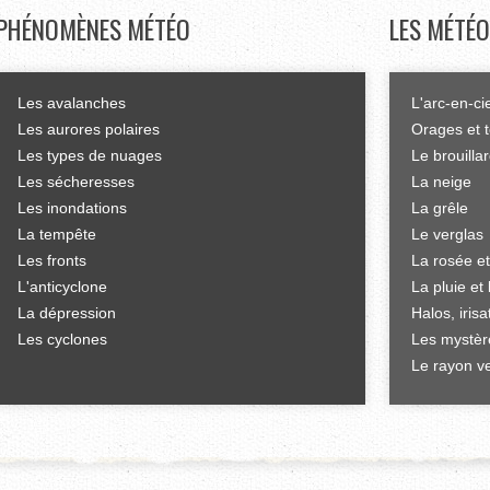
PHÉNOMÈNES
MÉTÉO
LES
MÉTÉO
Les avalanches
L'arc-en-ci
Les aurores polaires
Orages et 
Les types de nuages
Le brouilla
Les sécheresses
La neige
Les inondations
La grêle
La tempête
Le verglas
Les fronts
La rosée et
L'anticyclone
La pluie et 
La dépression
Halos, iris
Les cyclones
Les mystèr
Le rayon ve