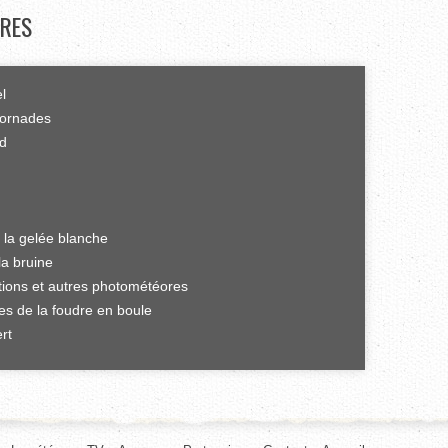
RES
el
tornades
rd
 la gelée blanche
la bruine
ations et autres photométéores
es de la foudre en boule
rt