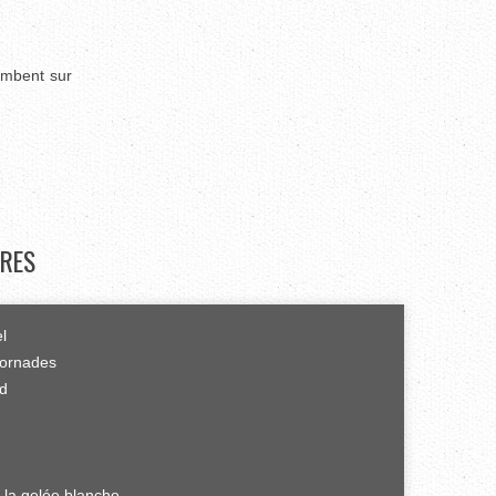
ombent sur
RES
el
tornades
rd
 la gelée blanche