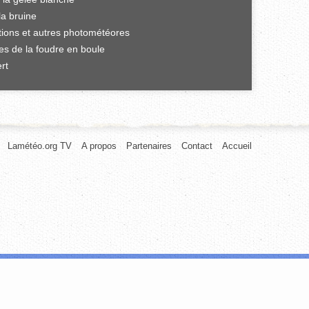
la bruine
ations et autres photométéores
es de la foudre en boule
rt
Lamétéo.org TV
A propos
Partenaires
Contact
Accueil
afic. Nous partageons également des informations sur l'utilisation de notre
rnies ou qu'ils ont collectées lors de votre utilisation de leurs services.