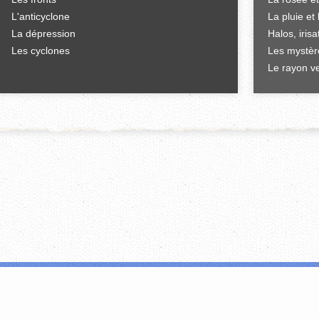
L'anticyclone
La pluie et 
La dépression
Halos, iris
Les cyclones
Les mystèr
Le rayon ve
'offrir des fonctionnalités relatives aux médias sociaux et d'analyser notre tr
i peuvent combiner celles-ci avec d'autres informations que vous leur avez fou
FERMER