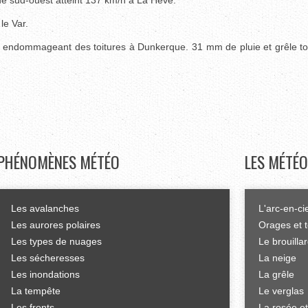
de sud-ouest atteint 137 km/h à La Hève.
le Var.
s, endommageant des toitures à Dunkerque. 31 mm de pluie et grêle t
PHÉNOMÈNES
MÉTÉO
LES
MÉTÉO
Les avalanches
L'arc-en-ci
Les aurores polaires
Orages et 
Les types de nuages
Le brouilla
Les sécheresses
La neige
Les inondations
La grêle
La tempête
Le verglas
Les fronts
La rosée et