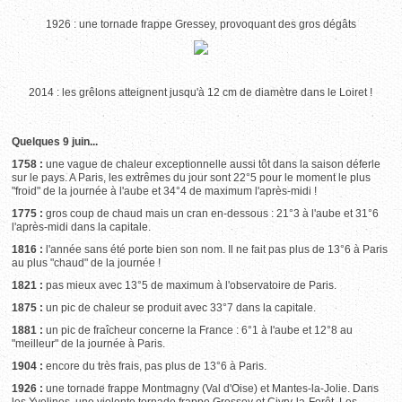
1926 : une tornade frappe Gressey, provoquant des gros dégâts
2014 : les grêlons atteignent jusqu'à 12 cm de diamètre dans le Loiret !
Quelques 9 juin...
1758 :
une vague de chaleur exceptionnelle aussi tôt dans la saison déferle
sur le pays. A Paris, les extrêmes du jour sont 22°5 pour le moment le plus
"froid" de la journée à l'aube et 34°4 de maximum l'après-midi !
1775 :
gros coup de chaud mais un cran en-dessous : 21°3 à l'aube et 31°6
l'après-midi dans la capitale.
1816 :
l'année sans été porte bien son nom. Il ne fait pas plus de 13°6 à Paris
au plus "chaud" de la journée !
1821 :
pas mieux avec 13°5 de maximum à l'observatoire de Paris.
1875 :
un pic de chaleur se produit avec 33°7 dans la capitale.
1881 :
un pic de fraîcheur concerne la France : 6°1 à l'aube et 12°8 au
"meilleur" de la journée à Paris.
1904 :
encore du très frais, pas plus de 13°6 à Paris.
1926 :
une tornade frappe Montmagny (Val d'Oise) et Mantes-la-Jolie. Dans