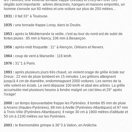
les Yvelines, une violente tornade frappe Gressey et Civry-la-Forêt. Les
dégâts sont importants : arbres déracinés, hangars et maisons emportés, un
homme s'envole sur 60 mètres et une voiture sur plus de 200 mètres...
1931 :
il fait 33° à Toulouse.
1935 :
une tornade frappe Loray, dans le Doubs.
1953 :
après la Méditerranée la veille, c'est au tour du nord-est de subir de
fortes pluies : 85 mm à Nancy, 106 mm à Besançon.
1956 :
après-midi frisquette : 11° à Alençon, Orléans et Nevers.
1964 :
coup de vent à Marseille : 116 km/h.
1976 :
31°1 à Paris.
1993 :
après plusieurs jours très chaud, un violent orage de grêle éclate sur
Dreux : 22 mm de pluie tombent en 15 minutes. Les grêlons atteignent
jusqu'à 4 cm de diamètre, endommageant 2000 voitures. Les serres de la
ville volent en éclats. Le vent dépasse 100 km/h et abat des arbres. La grêle
accumulée met plusieurs heures à fondre malgré un ciel bleu et 29° après
l'orage!
2000 :
un temps épouvantable frappe les Pyrénées. Il tombe 85 mm de pluie
à Arcens (Hautes-Pyrénées), 89 mm à Arette (Pyrénées-Atlantiques) et 97 mm
à Trois-Ville (Pyrénées-Atlantiques). Il neige 30 cm à 1800 mètres d'altitude et
50 cm à 2100 mètres sur les Pyrénées.
2003 :
le thermomètre grimpe à 36°3 à Vallon, en Ardèche.