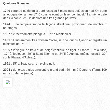
Quelques 9 janvier...
1740 :
grande gelée qui a duré jusqu'au 6 mars, puis gelées en mai. On parle
à l'époque de l'année 1740 comme étant un hiver continuel. "Il a même gelé
dans la canicule". On déplore une très grande pauvreté.
1924 :
une tempête frappe la façade atlantique, provoquant de nombreux
naufrages.
1967 :
le thermomètre plonge à -11°2 à Montpellier.
1981 :
il fait rarement très froid en Corse, sauf ce jour où Ajaccio enregistre un
minimum de -7°.
1985 :
la vague de froid et de neige continue de figer la France : -7° à Nice,
-17° à Toulouse, -20° à Saint-Etienne et -24°5 à Aurillac (même jusqu'à -30°
sur le Plateau d'Aubrac).
1991 :
15° à Beauvais... en pleine nuit.
2004 :
de fortes pluies arrosent le grand sud : 60 mm à Dourgne (Tarn), 109
mm aux Martys (Aude).