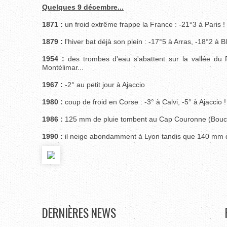
Quelques 9 décembre...
1871 :
un froid extrême frappe la France : -21°3 à Paris !
1879 :
l'hiver bat déjà son plein : -17°5 à Arras, -18°2 à Bl
1954 :
des trombes d'eau s'abattent sur la vallée 
Montélimar...
1967 :
-2° au petit jour à Ajaccio
1980 :
coup de froid en Corse : -3° à Calvi, -5° à Ajaccio !
1986 :
125 mm de pluie tombent au Cap Couronne (Bouc
1990 :
il neige abondamment à Lyon tandis que 140 mm de
DERNIÈRES
NEWS