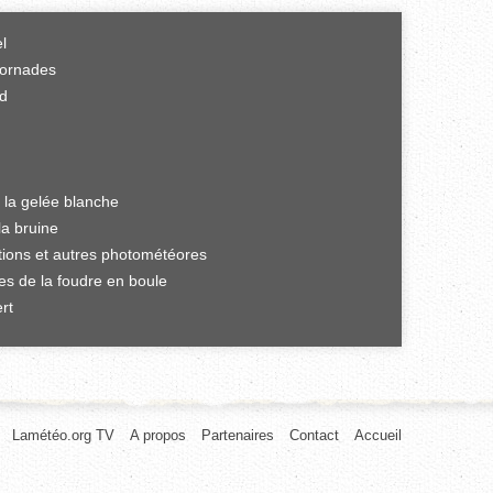
el
tornades
rd
 la gelée blanche
la bruine
ations et autres photométéores
es de la foudre en boule
rt
Lamétéo.org TV
A propos
Partenaires
Contact
Accueil