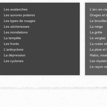
Les avalanches
L'arc-en-ci
Les aurores polaires
Orages et 
Les types de nuages
Le brouilla
Les sécheresses
La neige
Les inondations
La grêle
La tempête
Le verglas
Les fronts
La rosée et
L'anticyclone
La pluie et 
La dépression
Halos, iris
Les cyclones
Les mystèr
Le rayon ve