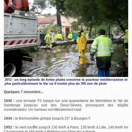
Quelques 7 novembre...
1840 :
une tornade F3 balaye sur une quarantaine de kilomètres le Val de
Saintonge jusqu'au sud des Deux-Sèvres, provoquant des dégâts
considérables. Un hameau est littéralement rasé.
1944 :
le thermomètre grimpe jusqu'à 23° à Bourges !!
1952 :
le vent souffle jusqu'à 130 km/h à Paris, 135 km/h à Lille, 140 km/h en
Champagne et 165 km/h à Brétigny-sur-Orge et Le Havre.