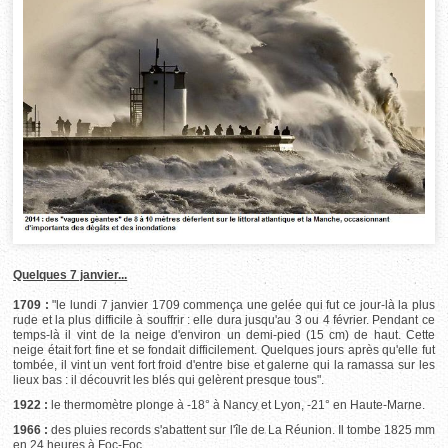
Quelques 7 janvier...
1709 :
"le lundi 7 janvier 1709 commença une gelée qui fut ce jour-là la plus
rude et la plus difficile à souffrir : elle dura jusqu'au 3 ou 4 février. Pendant ce
temps-là il vint de la neige d'environ un demi-pied (15 cm) de haut. Cette
neige était fort fine et se fondait difficilement. Quelques jours après qu'elle fut
tombée, il vint un vent fort froid d'entre bise et galerne qui la ramassa sur les
lieux bas : il découvrit les blés qui gelèrent presque tous".
1922 :
le thermomètre plonge à -18° à Nancy et Lyon, -21° en Haute-Marne.
1966 :
des pluies records s'abattent sur l'île de La Réunion. Il tombe 1825 mm
en 24 heures à Foc-Foc.