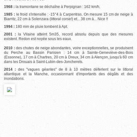
1968 :
la tramontane se déchaîne à Perpignan : 162 km/h.
1985 :
le froid s'intensifie : -15°4 à Carpentras. On mesure 15 cm de neige à
Biarritz, 22 cm à Solenzara (littoral corse!) et... 38 cm à... Nice !!
1994 :
180 mm de pluie tombent à Apt.
2001 :
la Vilaine atteint 5m35, record absolu depuis que des mesures
existent. Redon est noyée sous les eaux.
2010 :
des chutes de neige abondantes, voire exceptionnelles, se produisent
du Perche au Bassin Parisien : 14 cm à Sainte-Geneviève-des-Bois
(Essonne), 17 cm à Chartres, 20 cm à Dreux, 34 cm à Alençon, jusqu'à 60 cm
dans les Drouais à Saint-Lubin-des-Joncherets.
2014 :
des "vagues géantes" de 8 à 10 mètres déferlent sur le littoral
atlantique et la Manche, occasionnant d'importants des dégâts et des
inondations.