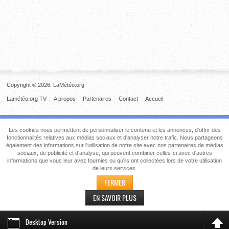
Copyright © 2026. LaMétéo.org
Lamétéo.org TV
A propos
Partenaires
Contact
Accueil
Les cookies nous permettent de personnaliser le contenu et les annonces, d'offrir des
fonctionnalités relatives aux médias sociaux et d'analyser notre trafic. Nous partageons
également des informations sur l'utilisation de notre site avec nos partenaires de médias
sociaux, de publicité et d'analyse, qui peuvent combiner celles-ci avec d'autres
informations que vous leur avez fournies ou qu'ils ont collectées lors de votre utilisation
de leurs services.
FERMER
EN SAVOIR PLUS
Desktop Version