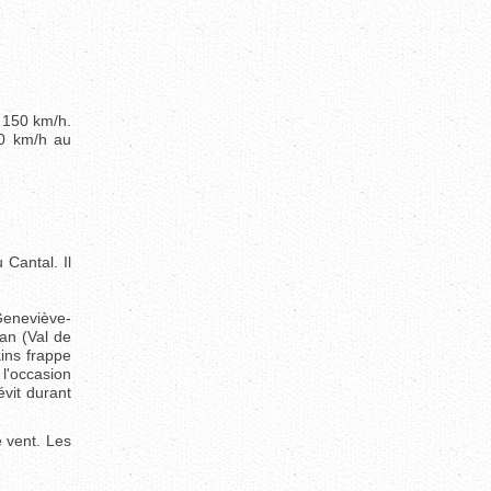
 150 km/h.
20 km/h au
Cantal. Il
Geneviève-
an (Val de
ains frappe
l'occasion
évit durant
 vent. Les