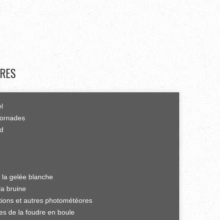
RES
el
tornades
rd
 la gelée blanche
la bruine
ations et autres photométéores
es de la foudre en boule