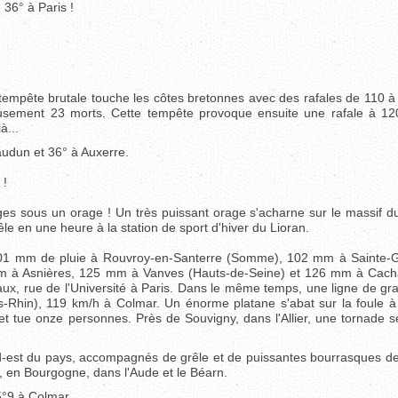
 36° à Paris !
empête brutale touche les côtes bretonnes avec des rafales de 110 à
sement 23 morts. Cette tempête provoque ensuite une rafale à 1
à...
audun et 36° à Auxerre.
 !
es sous un orage ! Un très puissant orage s'acharne sur le massif du 
e en une heure à la station de sport d'hiver du Lioran.
101 mm de pluie à Rouvroy-en-Santerre (Somme), 102 mm à Sainte-
mm à Asnières, 125 mm à Vanves (Hauts-de-Seine) et 126 mm à Cach
eaux, rue de l'Université à Paris. Dans le même temps, une ligne de gr
s-Rhin), 119 km/h à Colmar. Un énorme platane s'abat sur la foule à 
et tue onze personnes. Près de Souvigny, dans l'Allier, une tornade s
rd-est du pays, accompagnés de grêle et de puissantes bourrasques de
, en Bourgogne, dans l'Aude et le Béarn.
5°9 à Colmar...