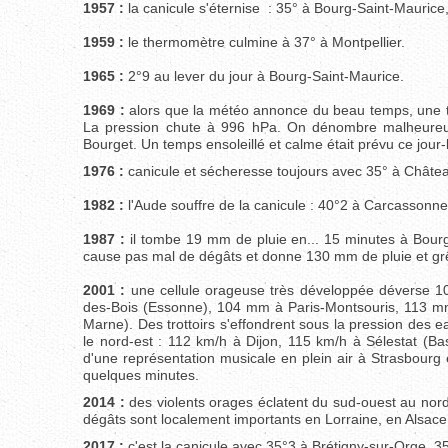
1957 :
la canicule s'éternise : 35° à Bourg-Saint-Maurice,
1959 :
le thermomètre culmine à 37° à Montpellier.
1965 :
2°9 au lever du jour à Bourg-Saint-Maurice.
1969 :
alors que la météo annonce du beau temps, une t
La pression chute à 996 hPa. On dénombre malheureu
Bourget. Un temps ensoleillé et calme était prévu ce jour-l
1976 :
canicule et sécheresse toujours avec 35° à Châte
1982 :
l'Aude souffre de la canicule : 40°2 à Carcassonne
1987 :
il tombe 19 mm de pluie en... 15 minutes à Bourg
cause pas mal de dégâts et donne 130 mm de pluie et grêl
2001 :
une cellule orageuse très développée déverse 
des-Bois (Essonne), 104 mm à Paris-Montsouris, 113 
Marne). Des trottoirs s'effondrent sous la pression des 
le nord-est : 112 km/h à Dijon, 115 km/h à Sélestat (Ba
d'une représentation musicale en plein air à Strasbourg 
quelques minutes.
2014 :
des violents orages éclatent du sud-ouest au no
dégâts sont localement importants en Lorraine, en Alsace
2017 :
c'est la canicule avec 35°3 à Brétigny-sur-Orge, 3