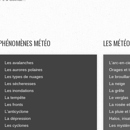
PHÉNOMÈNES
MÉTÉO
LES
MÉTÉO
Les avalanches
L'arc-en-ci
Les aurores polaires
Orages et 
Les types de nuages
Le brouilla
Les sécheresses
La neige
Les inondations
La grêle
La tempête
Le verglas
Les fronts
La rosée et
L'anticyclone
La pluie et 
La dépression
Halos, iris
Les cyclones
Les mystèr