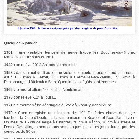
Quelques 6 janvier...
1901 :
une véritable tempête de neige frappe les Bouches-du-Rhône.
Marseille croule sous 60 cm !
1949 :
on relève 20° à Antibes l'après-midi.
1958 :
dans la nuit du 6 au 7, une violente tempête frappe le nord et le nord-
est : 130 km/h à Belfort, 138 km/h à Cormeilles-en-Parisis, 155 km/h à
Phalsbourg et 180 km/h à Saint-Quentin. Les dégâts sont énormes.
1965 :
le mistral atteint 166 km/h à Montélimar !
1970 :
on relève -12° à Tours...
1971 :
le thermomètre dégringole à -25°2 à Romilly, dans l'Aube.
1979 :
Caen enregistre un minimum de -19°. De fortes chutes de neige
touchent la Côte d'Opale, le bassin parisien, la Beauce et l'axe Paris-Lyon.
On mesure 15 cm de neige à Chartres, 26 cm à Mâcon, 30 cm à Auxerre et
Dreux. Des villages beaucerons sont bloqués plusieurs jours durant par des
congères de 80 cm.