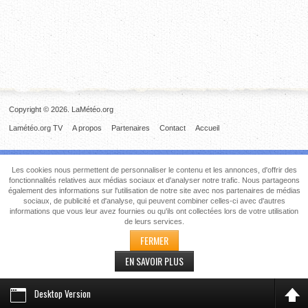
Copyright © 2026. LaMétéo.org
Lamétéo.org TV
A propos
Partenaires
Contact
Accueil
Les cookies nous permettent de personnaliser le contenu et les annonces, d'offrir des
fonctionnalités relatives aux médias sociaux et d'analyser notre trafic. Nous partageons
également des informations sur l'utilisation de notre site avec nos partenaires de médias
sociaux, de publicité et d'analyse, qui peuvent combiner celles-ci avec d'autres
informations que vous leur avez fournies ou qu'ils ont collectées lors de votre utilisation
de leurs services.
FERMER
EN SAVOIR PLUS
Desktop Version