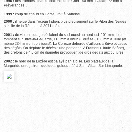
1996 :
des trombes d'eau s'abattent sur le Cher : 40 mm à Culan, 72 mm à
Préveranges...
1999 :
coup de chaud en Corse : 39° à Sartène!
2000 :
il neige dans l'océan Indien, plus précisément sur le Piton des Neiges
sur l'île de la Réunion, à 3071 mètres.
2001 :
de violents orages éclatent du sud-ouest au nord-est. 101 mm de pluie
tombent sur Brive-la-Gaillarde, 113 mm à Ahun (Corrèze), 138 mm à Tulle (et
même 234 mm en trois jours!). La Corrèze déborde d'ailleurs à Brive et cause
des dégâts. On déplore le décès d'une personne. A Framont (Haute-Saône),
des grêlons de 4,5 cm de diamètre provoquent de gros dégâts aux cultures.
2002 :
le nord de la Lozère est balayé par la bise. Les plateaux de la
Margeride enregistrent quelques gelées : -1° à Saint Alban Sur Limagnole.