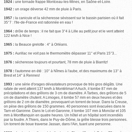
1924 :
une tornade frappe Montceau-les-Mines, en Saône-et-Loire.
1942 :
un orage déverse 42 mm de pluie à Paris.
1957 :
la canicule et la sécheresse sévissent sur le bassin parisien où il fait
35°7 : l'Ile-de-France est rationnée en eau !
1964 :
drôle de temps : il ne fait que 3°4 à Lille au petit jour et le vent atteint
122 km/h à Nice !
1965 :
la Beauce grelotte : 4° à Orléans.
1975 :
Aurillac ne voit pas le thermomètre dépasser 11° et Paris 15°3...
1976 :
sécheresse toujours et pourtant, 78 mm de pluie à Biarritz!
1978 :
l'automne en été : 10° à Nîmes à l'aube, et des maximums de 13° à
Brest et 14° à Rennes!
1993 :
une série d'orages dévastateurs provoque de très gros dégâts. Une
rafale de vent atteint 137 km/h à Montélimar! A Auch, il tombe 87 mm de
précipitations et des grêlons de 3 cm de diamètre. A Tarbes, des grêlons de 5
cm de diamètre chutent. A Limoges, il tombe 57 mm en deux heures et des
grêlons de 2 cm de diamètre, provoquant un torrent de boue. Dans la Creuse,
on pèse des grêlons de 150 grammes. 40 personnes sont évacuées dans le
Tarn-et-Garonne. Dans le Lot-et-Garonne, il tombe 107 mm à Monclar et 105
mm à Montflanquin en quatre heures. Un hôtel et un hôpital sont incendiés
par la foudre. A Thiers, dans le Puy-de-Dôme, la grêle blesse trois personnes.
Un torrent de boue traverse Jassan, dans l'Ain, tuant une personne.