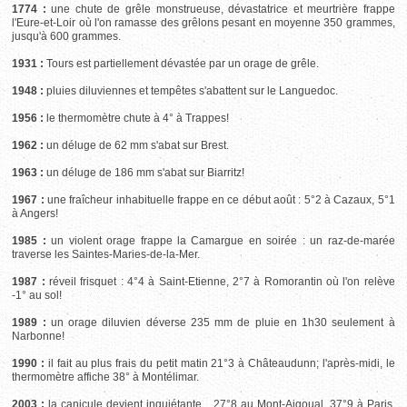
1774 :
une chute de grêle monstrueuse, dévastatrice et meurtrière frappe
l'Eure-et-Loir où l'on ramasse des grêlons pesant en moyenne 350 grammes,
jusqu'à 600 grammes.
1931 :
Tours est partiellement dévastée par un orage de grêle.
1948 :
pluies diluviennes et tempêtes s'abattent sur le Languedoc.
1956 :
le thermomètre chute à 4° à Trappes!
1962 :
un déluge de 62 mm s'abat sur Brest.
1963 :
un déluge de 186 mm s'abat sur Biarritz!
1967 :
une fraîcheur inhabituelle frappe en ce début août : 5°2 à Cazaux, 5°1
à Angers!
1985 :
un violent orage frappe la Camargue en soirée : un raz-de-marée
traverse les Saintes-Maries-de-la-Mer.
1987 :
réveil frisquet : 4°4 à Saint-Etienne, 2°7 à Romorantin où l'on relève
-1° au sol!
1989 :
un orage diluvien déverse 235 mm de pluie en 1h30 seulement à
Narbonne!
1990 :
il fait au plus frais du petit matin 21°3 à Châteaudunn; l'après-midi, le
thermomètre affiche 38° à Montélimar.
2003 :
la canicule devient inquiétante... 27°8 au Mont-Aigoual, 37°9 à Paris,