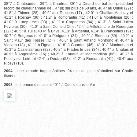
38°7 à Châteaudun, 39°1 à Chartres, 39°4 à Dinard qui bat son précédent
record de chaleur annuel de... 4° (!!) sur plus de 50 ans, 40.4° au Quiou (22) ;
41.8° à Thimert (28) ; 40.9° aux Touches (17) ; 42.0° à Chaillac Martizay et
41.2° à Rosnay (36) ; 41.2° à Romorantin (41) ; 41.0° à Montélimar (26) ;
41.0° 0 Lurcy Lévis (03) ; 41.1° à Carpentras (84) ; 41.3° à Saint Julien
Peyrolas (30) ; 41.0° à Saint Côme d’Olt et 42.4° à Villefranche de Rouergue
(12) ; 40.5° à Tulle, 40.4° à Brive, 41.3° à Argentat, 41.4° à Branceilles (19) ;
40.7° 0 Bergerac et 41.0° à Périgueux (24) ; 40.9° à Bleneau (89) ; 40.2° à
Saint Maur des Fossés (IDF) ; 40.8° à Saint Amand Montrond et 40.4° à
Vierzon (18) ; 41.1° à Figeac et 41.8° à Gourdon (46) ; 41.0° à Montauban et
41.3° à Castelsarrasin (82) ; 40.2° à Prades le Lez (34) ; 40.4° à Chalais et
40.9° à Angoulème (16) ; 40.2° à Loudun et Montmorillon (86) ; 40.2° à
Pouilly sur Loire et 42.4° à Decize (58) ; 41.2° à Romorantin (41) ; 40.4° aux
Riceys (10).
2004 :
une tornade frappe Antibes. 94 mm de pluie s'abattent sur Chatte
(Isère).
2008 :
le thermomètre atteint 40°4 à Cuers, dans le Var.