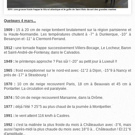
Quelques 4 mars...
1909 :
15 à 20 cm de neige tombent brutalement sur la région parisienne et
la Haute-Normandie. Les températures chutent à -7° à Dunkerque, -10° à
Besançon et -11° à Clermont-Ferrand.
1912 :
une tornade frappe successivement Villers-Bocage, Le Locheur, Baron
et Saint-André-de-Fontenay, dans le Calvados.
1949 :
le printemps approche ? Pas sûr ! -20° au petit jour à Luxeuil !!
1965 :
froid exceptionnel sur le nord-est avec -11°2 à Dijon, -15°9 à Nancy et
près de -17° à Strasbourg !
1970 :
10 cm de neige recouvrent Paris, 18 cm à Beauvais et 45 cm à
Pontarlier. La circulation est paralysée.
1974 :
50 cm de neige recouvrent Marsanne, dans la Drôme.
1977 :
déjà l'été ? 25°5 au plus chaud de la journée à Montpellier.
1991 :
le vent atteint 116 km/h à Castres.
1992 :
c'est la matinée la plus froide du mois à Châteaudun avec -3°6, mais
aussi l'après-midi la plus chaude du mois avec 18°0 à... Châteaudun ! Et 21°6
d'amplitude...