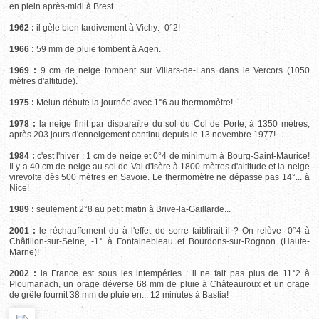
en plein après-midi à Brest...
1962 :
il gèle bien tardivement à Vichy: -0°2!
1966 :
59 mm de pluie tombent à Agen.
1969 :
9 cm de neige tombent sur Villars-de-Lans dans le Vercors (1050
mètres d'altitude).
1975 :
Melun débute la journée avec 1°6 au thermomètre!
1978 :
la neige finit par disparaître du sol du Col de Porte, à 1350 mètres,
après 203 jours d'enneigement continu depuis le 13 novembre 1977!.
1984 :
c'est l'hiver : 1 cm de neige et 0°4 de minimum à Bourg-Saint-Maurice!
Il y a 40 cm de neige au sol de Val d'Isère à 1800 mètres d'altitude et la neige
virevolte dès 500 mètres en Savoie. Le thermomètre ne dépasse pas 14°... à
Nice!
1989 :
seulement 2°8 au petit matin à Brive-la-Gaillarde...
2001 :
le réchauffement du à l'effet de serre faiblirait-il ? On relève -0°4 à
Châtillon-sur-Seine, -1° à Fontainebleau et Bourdons-sur-Rognon (Haute-
Marne)!
2002 :
la France est sous les intempéries : il ne fait pas plus de 11°2 à
Ploumanach, un orage déverse 68 mm de pluie à Châteauroux et un orage
de grêle fournit 38 mm de pluie en... 12 minutes à Bastia!