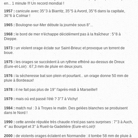
en... 1 minute !!! Un record mondial !
1957 :
canicule avec 35°3 à Biarritz, 35°5 à Avord, 35°6 dans la capitale,
36°6 à Colmar !
1965 :
Boulogne-sur-Mer débute la journée sous 8°...
1968 :
le bord de mer n'échappe décidément pas à la fraîcheur : 5°8 à
Dieppe.
1973 :
un violent orage éclate sur Saint-Brieuc et provoque un torrent de
boue.
1975 :
les orages se succèdent à un rythme effréné au-dessus de Dreux
(Eure-et-Loir) : 67,3 mm de pluie en deux jours.
1976 :
la sécheresse bat son plein et pourtant... un orage donne 50 mm de
pluie à Bordeaux!
1978 :
il ne fait pas plus de 19° l'après-midi à Marseille!!
1979 :
mais où est passé l'été ? 3°7 à Vichy!
1984 :
match nul : 3 à Troyes le matin. Des gelées blanches se produisent
dans le Nord !
1990 :
cette année réputée très chaude n'est pas sans surprises : 7°3 à Auch,
4° au Bourget et 3° à Rueil-la-Gadelière (Eure-et-Loir)!
2000 :
de violents orages éclatent en Normandie : il tombe 58 mm de pluie à