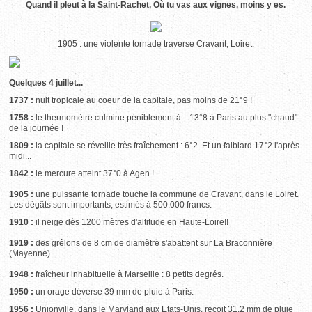
Quand il pleut à la Saint-Rachet, Où tu vas aux vignes, moins y es.
1905 : une violente tornade traverse Cravant, Loiret.
Quelques 4 juillet...
1737 :
nuit tropicale au coeur de la capitale, pas moins de 21°9 !
1758 :
le thermomètre culmine péniblement à... 13°8 à Paris au plus "chaud"
de la journée !
1809 :
la capitale se réveille très fraîchement : 6°2. Et un faiblard 17°2 l'après-
midi...
1842 :
le mercure atteint 37°0 à Agen !
1905 :
une puissante tornade touche la commune de Cravant, dans le Loiret.
Les dégâts sont importants, estimés à 500.000 francs.
1910 :
il neige dès 1200 mètres d'altitude en Haute-Loire!!
1919 :
des grêlons de 8 cm de diamètre s'abattent sur La Braconnière
(Mayenne).
1948 :
fraîcheur inhabituelle à Marseille : 8 petits degrés.
1950 :
un orage déverse 39 mm de pluie à Paris.
1956 :
Unionville, dans le Maryland aux Etats-Unis, reçoit 31,2 mm de pluie