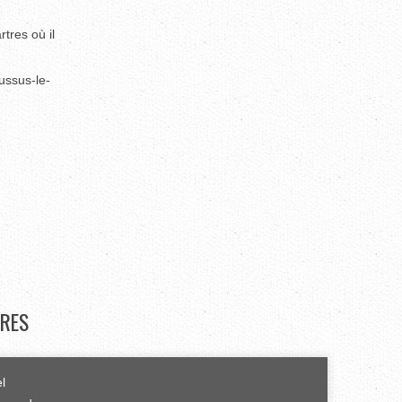
tres où il
ussus-le-
RES
el