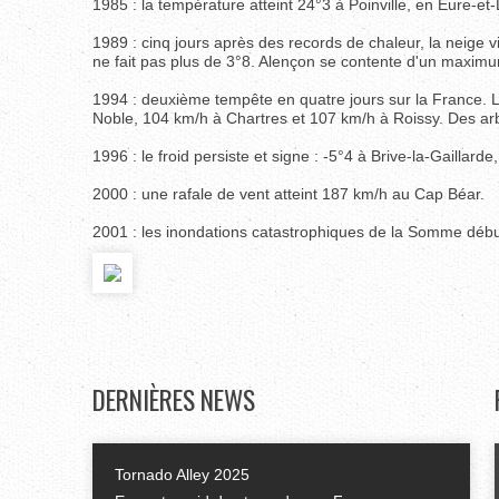
1985 : la température atteint 24°3 à Poinville, en Eure-et-L
1989 : cinq jours après des records de chaleur, la neige vi
ne fait pas plus de 3°8. Alençon se contente d'un maximu
1994 : deuxième tempête en quatre jours sur la France. L
Noble, 104 km/h à Chartres et 107 km/h à Roissy. Des arb
1996 : le froid persiste et signe : -5°4 à Brive-la-Gaillar
2000 : une rafale de vent atteint 187 km/h au Cap Béar.
2001 : les inondations catastrophiques de la Somme début
DERNIÈRES
NEWS
Tornado Alley 2025