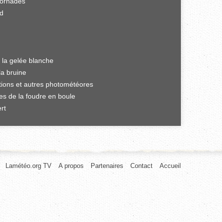
tornades
rd
 la gelée blanche
la bruine
ations et autres photométéores
es de la foudre en boule
rt
Lamétéo.org TV
A propos
Partenaires
Contact
Accueil