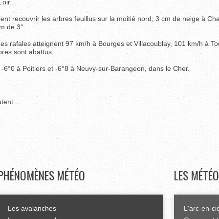
oir.
ent recouvrir les arbres feuillus sur la moitié nord; 3 cm de neige à Char
m de 3°.
es rafales atteignent 97 km/h à Bourges et Villacoublay, 101 km/h à To
res sont abattus.
de, -6°0 à Poitiers et -6°8 à Neuvy-sur-Barangeon, dans le Cher.
ent...
PHÉNOMÈNES
MÉTÉO
LES
MÉTÉO
Les avalanches
L'arc-en-ci