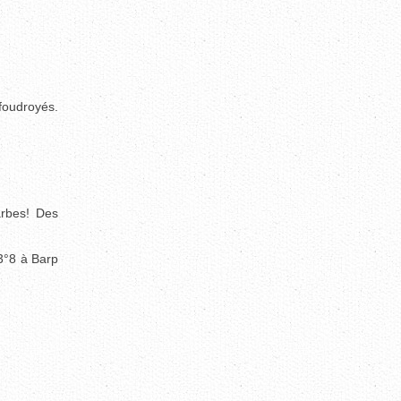
foudroyés.
arbes! Des
33°8 à Barp