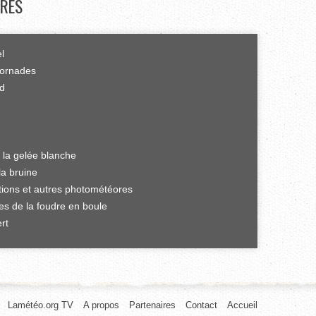
RES
el
tornades
rd
 la gelée blanche
la bruine
ations et autres photométéores
es de la foudre en boule
rt
Lamétéo.org TV
A propos
Partenaires
Contact
Accueil