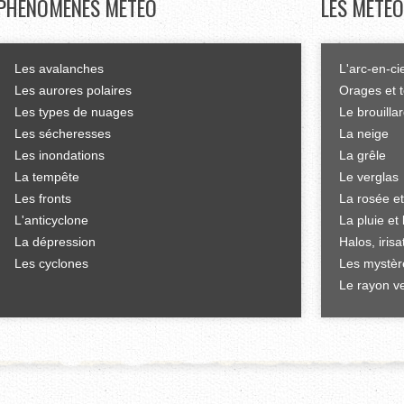
PHÉNOMÈNES
MÉTÉO
LES
MÉTÉO
Les avalanches
L'arc-en-ci
Les aurores polaires
Orages et 
Les types de nuages
Le brouilla
Les sécheresses
La neige
Les inondations
La grêle
La tempête
Le verglas
Les fronts
La rosée et
L'anticyclone
La pluie et 
La dépression
Halos, iris
Les cyclones
Les mystèr
Le rayon ve