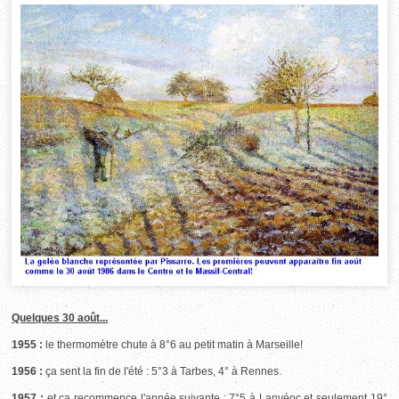
Quelques 30 août...
1955 :
le thermomètre chute à 8°6 au petit matin à Marseille!
1956 :
ça sent la fin de l'été : 5°3 à Tarbes, 4° à Rennes.
1957 :
et ça recommence l'année suivante : 7°5 à Lanvéoc et seulement 19°