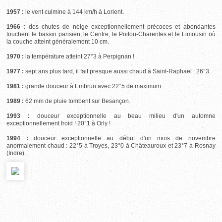
1957 :
le vent culmine à 144 km/h à Lorient.
1966 :
des chutes de neige exceptionnellement précoces et abondantes
touchent le bassin parisien, le Centre, le Poitou-Charentes et le Limousin où
la couche atteint généralement 10 cm.
1970 :
la température atteint 27°3 à Perpignan !
1977 :
sept ans plus tard, il fait presque aussi chaud à Saint-Raphaël : 26°3.
1981 :
grande douceur à Embrun avec 22°5 de maximum.
1989 :
62 mm de pluie tombent sur Besançon.
1993 :
douceur exceptionnelle au beau milieu d'un automne
exceptionnellement froid ! 20°1 à Orly !
1994 :
douceur exceptionnelle au début d'un mois de novembre
anormalement chaud : 22°5 à Troyes, 23°0 à Châteauroux et 23°7 à Rosnay
(Indre).