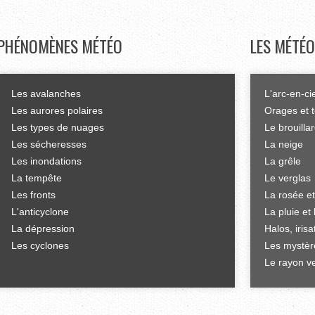
PHÉNOMÈNES
MÉTÉO
LES
MÉTÉO
Les avalanches
L'arc-en-ci
Les aurores polaires
Orages et 
Les types de nuages
Le brouilla
Les sécheresses
La neige
Les inondations
La grêle
La tempête
Le verglas
Les fronts
La rosée et
L'anticyclone
La pluie et 
La dépression
Halos, iris
Les cyclones
Les mystèr
Le rayon ve