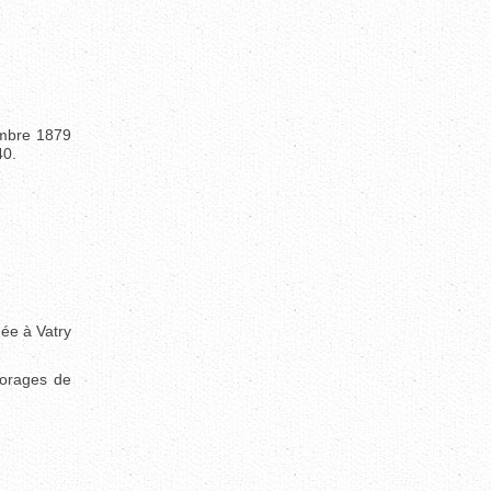
cembre 1879
40.
née à Vatry
 orages de