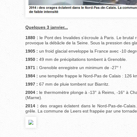
Quelques 3 janvier...
1880 :
le Pont des Invalides s'écroule à Paris. Le brutal
provoque la débâcle de la Seine. Sous la pression des gl
1905 :
un froid glacial enveloppe la France avec -10 deg
1950 :
49 mm de précipitations tombent à Grenoble.
1971 :
Grenoble enregistre un minimum de -27° !
1984 :
une tempête frappe le Nord-Pas de Calais : 126 k
1997 :
67 mm de pluie tombent sur Biarritz.
2004 :
le thermomètre plonge à -13° à Reims, -16° à Charle
(Marne).
2014 :
des orages éclatent dans le Nord-Pas-de-Calais. 
grêle. La commune de Leers est frappée par une tornade d