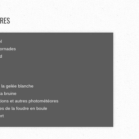
RES
el
tornades
rd
 la gelée blanche
la bruine
ations et autres photométéores
es de la foudre en boule
rt