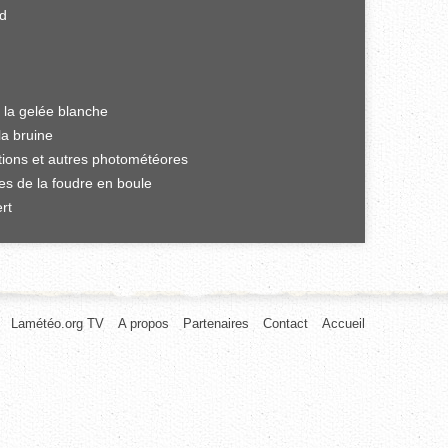
rd
 la gelée blanche
la bruine
ations et autres photométéores
es de la foudre en boule
rt
Lamétéo.org TV
A propos
Partenaires
Contact
Accueil