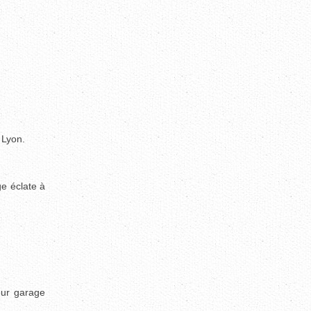
 Lyon.
ge éclate à
eur garage