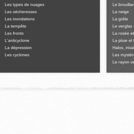
Les types de nuages
Le brouilla
Les sécheresses
La neige
Les inondations
La grêle
La tempête
Le verglas
Les fronts
La rosée et
L'anticyclone
La pluie et 
La dépression
Halos, iris
Les cyclones
Les mystèr
Le rayon ve