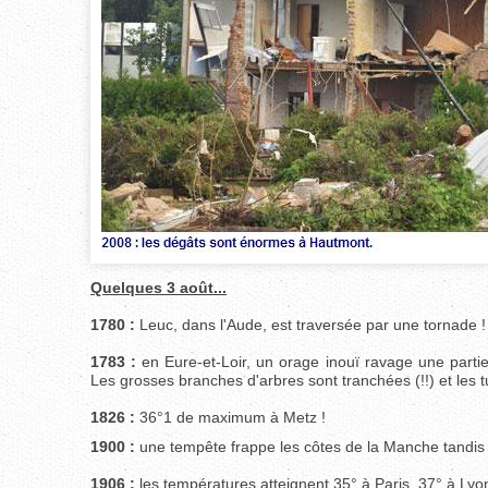
Quelques 3 août...
1780 :
Leuc, dans l'Aude, est traversée par une tornade !
1783 :
en Eure-et-Loir, un orage inouï ravage une parti
Les grosses branches d'arbres sont tranchées (!!) et les 
1826 :
36°1 de maximum à Metz !
1900 :
une tempête frappe les côtes de la Manche tandis 
1906 :
les températures atteignent 35° à Paris, 37° à Ly