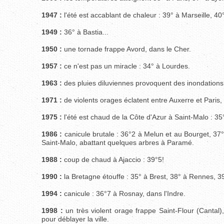
1947 :
l'été est accablant de chaleur : 39° à Marseille, 40
1949 :
36° à Bastia...
1950 :
une tornade frappe Avord, dans le Cher.
1957 :
ce n'est pas un miracle : 34° à Lourdes.
1963 :
des pluies diluviennes provoquent des inondations 
1971 :
de violents orages éclatent entre Auxerre et Paris
1975 :
l'été est chaud de la Côte d'Azur à Saint-Malo : 35
1986 :
canicule brutale : 36°2 à Melun et au Bourget, 37
Saint-Malo, abattant quelques arbres à Paramé.
1988 :
coup de chaud à Ajaccio : 39°5!
1990 :
la Bretagne étouffe : 35° à Brest, 38° à Rennes, 3
1994 :
canicule : 36°7 à Rosnay, dans l'Indre.
1998 :
un très violent orage frappe Saint-Flour (Cantal)
pour déblayer la ville.