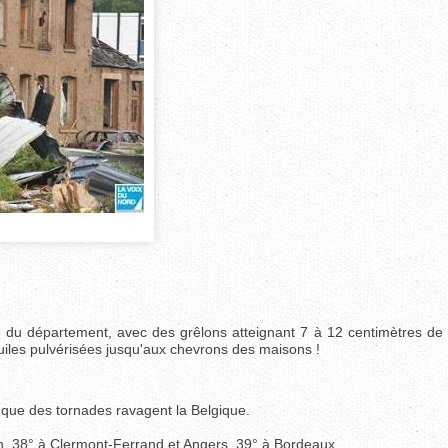
e du département, avec des grêlons atteignant 7 à 12 centimètres de 
tuiles pulvérisées jusqu'aux chevrons des maisons !
que des tornades ravagent la Belgique.
on, 38° à Clermont-Ferrand et Angers, 39° à Bordeaux.