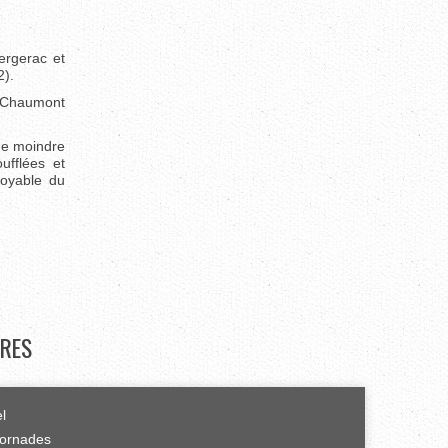
ergerac et
2).
à Chaumont
ne moindre
ufflées et
royable du
RES
el
tornades