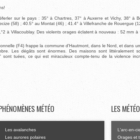
ns!
rler sur le pays : 35° à Chartres, 37° à Auxerre et Vichy, 38° à B
ecize (58) ; 40.5° au Montat (46) ; 41.4° à Villefranche de Rouergue (1
2 à Villacoublay. Des violents orages éclatent à nouveau : 52 mm 
tionnelle (F4) frappe la commune d'Hautmont, dans le Nord, et dans u
re. Les dégâts sont énormes. Des maisons sont littéralement so
 sont tuées, ce qui est miraculeux compte-tenu de la violence inc
PHÉNOMÈNES
MÉTÉO
LES
MÉTÉO
Les avalanches
L'arc-en-ci
Les aurores polaires
Orages et 