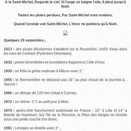
À la Saint-Michel, Regarde le ciel. Si l'ange se baigne l'aile, Il pleut jusqu'à
Noël.
Toutes les pluies perdues, Par Saint-Michel sont rendues.
Quand l'aronde voit Saint-Michel, L'hiver ne pointera qu'à Noël.
Quelques 29 septembre...
1913 :
des pluies diluviennes s'abattent sur le Roussillon. 1m50 d'eau dans
les rues de Cerbère (Pyrénées-Orientales).
1932 :
pluies torrentielles et inondations frappent la Côte d'Azur.
1950 :
on frôle la gelée matinale à Mâcon avec 1°.
1955 :
le thermomètre ne dépasse pas 16° au plus chaud de la journée à...
Ajaccio !
1966 :
un déluge de 120 mm s'abat à Cannes.
1972 :
on relève -1°1 au petit jour à Metz.
1974 :
après-midi franchement automnale en France : 10° à Lille et 14° à
Biarritz de maximum. Sur l'île de la Réunion, le Piton des Neiges se réveille
sous une petite couche d'or blanc.
1981 :
Limoges se réveille avec 3°...