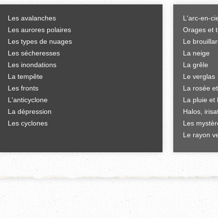
Les avalanches
L'arc-en-ci
Les aurores polaires
Orages et 
Les types de nuages
Le brouilla
Les sécheresses
La neige
Les inondations
La grêle
La tempête
Le verglas
Les fronts
La rosée et
L'anticyclone
La pluie et 
La dépression
Halos, iris
Les cyclones
Les mystèr
Le rayon ve