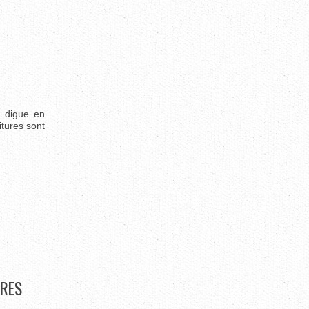
 digue en
itures sont
RES