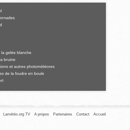
el
tornades
rd
 la gelée blanche
la bruine
ations et autres photométéores
es de la foudre en boule
rt
Lamétéo.org TV
A propos
Partenaires
Contact
Accueil