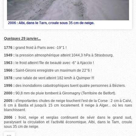
Quelques 29 janvier...
1776 :
grand froid à Paris avec -19°1 !
1949 :
la pression atmosphérique atteint 1044,3 hPa à Strasbourg.
1963 :
le froid atteint l'île de beauté avec -6° à Ajaccio !
1966 :
Saint-Girons enregistre un maximum de 22°6 !
1978 :
une rafale de vent atteint 182 km/h à Quimper !!!
1996 :
des inondations catastrophiques tuent quatre personnes à Béziers.
2000 :
90,8 mm de pluie tombent à Giromagny (Territoire de Belfort).
2005 :
d'importantes chutes de neige touchent l'est de la Corse : 2 cm à Calvi,
6 cm à Bastia et jusqu'à 15 cm localement. Il neige à Alger... où les rues
blanchissent.
2006 :
froid, neige et verglas continuent de sévir dans le grand sud,
paralysant la circulation et l'activité économique. Albi, dans le Tarn, croule
sous 35 cm de neige.