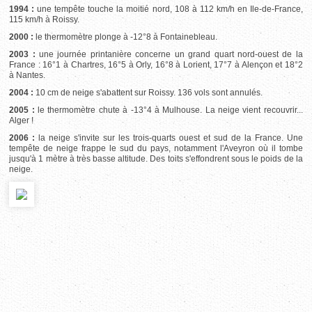
1994 :
une tempête touche la moitié nord, 108 à 112 km/h en Ile-de-France,
115 km/h à Roissy.
2000 :
le thermomètre plonge à -12°8 à Fontainebleau.
2003 :
une journée printanière concerne un grand quart nord-ouest de la
France : 16°1 à Chartres, 16°5 à Orly, 16°8 à Lorient, 17°7 à Alençon et 18°2
à Nantes.
2004 :
10 cm de neige s'abattent sur Roissy. 136 vols sont annulés.
2005 :
le thermomètre chute à -13°4 à Mulhouse. La neige vient recouvrir...
Alger !
2006 :
la neige s'invite sur les trois-quarts ouest et sud de la France. Une
tempête de neige frappe le sud du pays, notamment l'Aveyron où il tombe
jusqu'à 1 mètre à très basse altitude. Des toits s'effondrent sous le poids de la
neige.