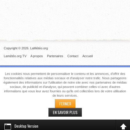
Copyright © 2026. LaMétéo.org
Lamétéo.org TV
A propos
Partenaires
Contact
Accueil
Les cookies nous permettent de personnaliser le contenu et les annonces, d'offrir des
fonctionnalités relatives aux médias sociaux et d'analyser notre trafic. Nous partageons
également des informations sur l'utilisation de notre site avec nos partenaires de médias
sociaux, de publicité et d'analyse, qui peuvent combiner celles-ci avec d'autres
informations que vous leur avez fournies ou qu'ils ont collectées lors de votre utilisation
de leurs services.
FERMER
EN SAVOIR PLUS
Desktop Version