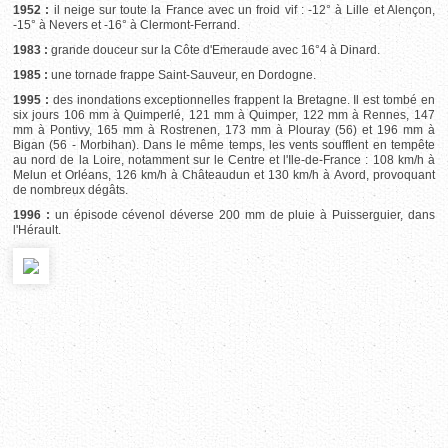
1952 :
il neige sur toute la France avec un froid vif : -12° à Lille et Alençon,
-15° à Nevers et -16° à Clermont-Ferrand.
1983 :
grande douceur sur la Côte d'Emeraude avec 16°4 à Dinard.
1985 :
une tornade frappe Saint-Sauveur, en Dordogne.
1995 :
des inondations exceptionnelles frappent la Bretagne. Il est tombé en
six jours 106 mm à Quimperlé, 121 mm à Quimper, 122 mm à Rennes, 147
mm à Pontivy, 165 mm à Rostrenen, 173 mm à Plouray (56) et 196 mm à
Bigan (56 - Morbihan). Dans le même temps, les vents soufflent en tempête
au nord de la Loire, notamment sur le Centre et l'Ile-de-France : 108 km/h à
Melun et Orléans, 126 km/h à Châteaudun et 130 km/h à Avord, provoquant
de nombreux dégâts.
1996 :
un épisode cévenol déverse 200 mm de pluie à Puisserguier, dans
l'Hérault.