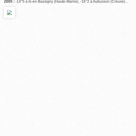
2005 :
-14°5 à Is-en-Bassigny (Haute-Marne), -16°2 à Aubusson (Creuse)...