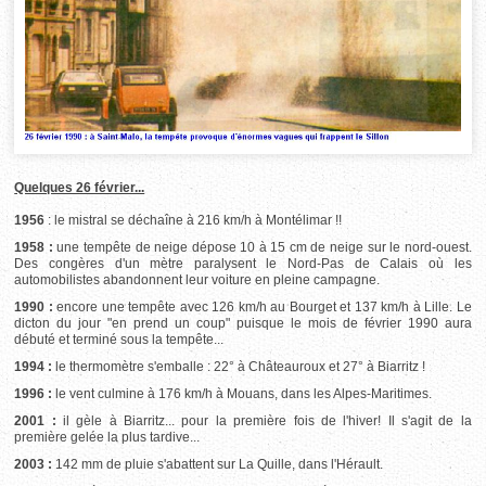
Quelques 26 février...
1956
: le mistral se déchaîne à 216 km/h à Montélimar !!
1958 :
une tempête de neige dépose 10 à 15 cm de neige sur le nord-ouest.
Des congères d'un mètre paralysent le Nord-Pas de Calais où les
automobilistes abandonnent leur voiture en pleine campagne.
1990 :
encore une tempête avec 126 km/h au Bourget et 137 km/h à Lille. Le
dicton du jour "en prend un coup" puisque le mois de février 1990 aura
débuté et terminé sous la tempête...
1994 :
le thermomètre s'emballe : 22° à Châteauroux et 27° à Biarritz !
1996 :
le vent culmine à 176 km/h à Mouans, dans les Alpes-Maritimes.
2001 :
il gèle à Biarritz... pour la première fois de l'hiver! Il s'agit de la
première gelée la plus tardive...
2003 :
142 mm de pluie s'abattent sur La Quille, dans l'Hérault.