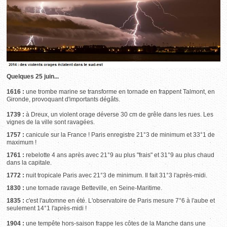
Quelques 25 juin...
1616 :
une trombe marine se transforme en tornade en frappent Talmont, en
Gironde, provoquant d'importants dégâts.
1739 :
à Dreux, un violent orage déverse 30 cm de grêle dans les rues. Les
vignes de la ville sont ravagées.
1757 :
canicule sur la France ! Paris enregistre 21°3 de minimum et 33°1 de
maximum !
1761 :
rebelotte 4 ans après avec 21°9 au plus "frais" et 31°9 au plus chaud
dans la capitale.
1772 :
nuit tropicale Paris avec 21°3 de minimum. Il fait 31°3 l'après-midi.
1830 :
une tornade ravage Betteville, en Seine-Maritime.
1835 :
c'est l'automne en été. L'observatoire de Paris mesure 7°6 à l'aube et
seulement 14°1 l'après-midi !
1904 :
une tempête hors-saison frappe les côtes de la Manche dans une