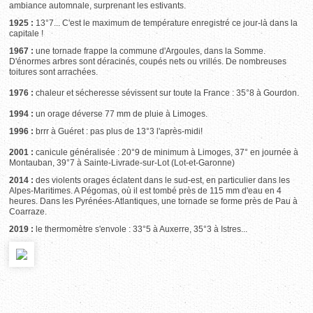
ambiance automnale, surprenant les estivants.
1925 :
13°7... C'est le maximum de température enregistré ce jour-là dans la
capitale !
1967 :
une tornade frappe la commune d'Argoules, dans la Somme.
D'énormes arbres sont déracinés, coupés nets ou vrillés. De nombreuses
toitures sont arrachées.
1976 :
chaleur et sécheresse sévissent sur toute la France : 35°8 à Gourdon.
1994 :
un orage déverse 77 mm de pluie à Limoges.
1996 :
brrr à Guéret : pas plus de 13°3 l'après-midi!
2001 :
canicule généralisée : 20°9 de minimum à Limoges, 37° en journée à
Montauban, 39°7 à Sainte-Livrade-sur-Lot (Lot-et-Garonne)
2014 :
des violents orages éclatent dans le sud-est, en particulier dans les
Alpes-Maritimes. A Pégomas, où il est tombé près de 115 mm d'eau en 4
heures. Dans les Pyrénées-Atlantiques, une tornade se forme près de Pau à
Coarraze.
2019 :
le thermomètre s'envole : 33°5 à Auxerre, 35°3 à Istres...