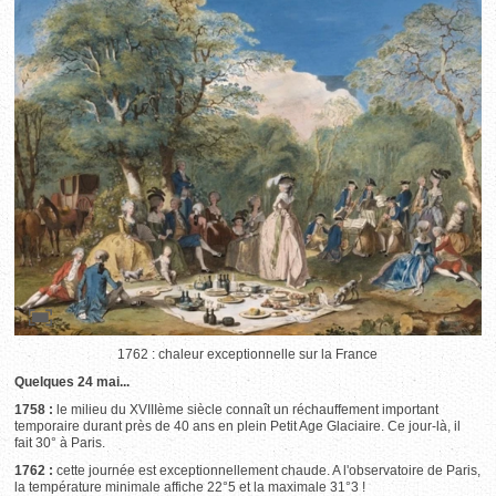
1762 : chaleur exceptionnelle sur la France
Quelques 24 mai...
1758 :
le milieu du XVIIIème siècle connaît un réchauffement important
temporaire durant près de 40 ans en plein Petit Age Glaciaire. Ce jour-là, il
fait 30° à Paris.
1762 :
cette journée est exceptionnellement chaude. A l'observatoire de Paris,
la température minimale affiche 22°5 et la maximale 31°3 !