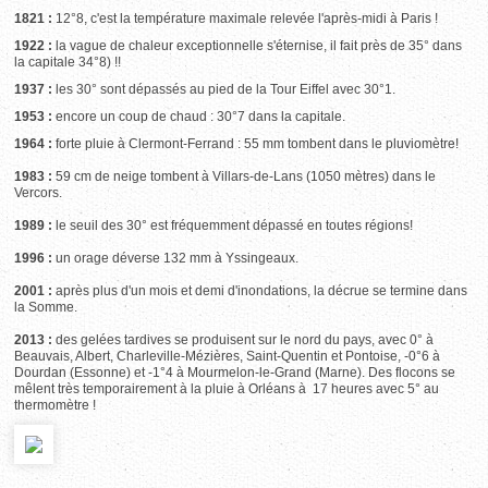
1821 :
12°8, c'est la température maximale relevée l'après-midi à Paris !
1922 :
la vague de chaleur exceptionnelle s'éternise, il fait près de 35° dans
la capitale 34°8) !!
1937 :
les 30° sont dépassés au pied de la Tour Eiffel avec 30°1.
1953 :
encore un coup de chaud : 30°7 dans la capitale.
1964 :
forte pluie à Clermont-Ferrand : 55 mm tombent dans le pluviomètre!
1983 :
59 cm de neige tombent à Villars-de-Lans (1050 mètres) dans le
Vercors.
1989 :
le seuil des 30° est fréquemment dépassé en toutes régions!
1996 :
un orage déverse 132 mm à Yssingeaux.
2001 :
après plus d'un mois et demi d'inondations, la décrue se termine dans
la Somme.
2013 :
des gelées tardives se produisent sur le nord du pays, avec 0° à
Beauvais, Albert, Charleville-Mézières, Saint-Quentin et Pontoise, -0°6 à
Dourdan (Essonne) et -1°4 à Mourmelon-le-Grand (Marne). Des flocons se
mêlent très temporairement à la pluie à Orléans à 17 heures avec 5° au
thermomètre !