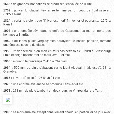
1665 :
de grandes inondations se produisent en vallée de l'Eure.
1709 :
janvier fut glacial. Février se termine par un coup de froid sévère :
-13°5 à Paris.
1814 :
certains croient que "l'hiver est mort" fin février et pourtant... -12°5 à
Paris !
1903 :
une tempête sévit dans le golfe de Gascogne. La mer emporte des
hommes à Biarritz.
1942 :
de fortes pluies verglaçantes paralysent le bassin parisien, formant
une épaisse couche de glace.
1958 :
l'hiver semble bien mort en tous cas cette fois-ci : 20°8 à Strasbourg!
Froid et neige reviendront en mars, avril... et mai !
1963 :
à quand le printemps ? -15° à Chartres !
1964 :
520 mm de pluie s'abattent sur le Mont-Aigoual. Il fait jusqu'à 18° à
Grenoble.
1966 :
le vent décoiffe à 126 km/h à Lyon.
1970 :
une énorme avalanche se produit à Lans-le-Villard.
1973 :
178 mm de pluie tombent en deux jours au Vintrou, dans le Tarn.
1990 :
ce mois aura été exceptionnellement chaud, en particulier ce jour avec