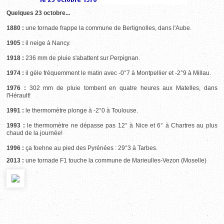
Quelques 23 octobre...
1880 :
une tornade frappe la commune de Bertignolles, dans l'Aube.
1905 :
il neige à Nancy.
1918 :
236 mm de pluie s'abattent sur Perpignan.
1974 :
il gèle fréquemment le matin avec -0°7 à Montpellier et -2°9 à Millau.
1976 :
302 mm de pluie tombent en quatre heures aux Matelles, dans
l'Hérault!
1991 :
le thermomètre plonge à -2°0 à Toulouse.
1993 :
le thermomètre ne dépasse pas 12° à Nice et 6° à Chartres au plus
chaud de la journée!
1996 :
ça foehne au pied des Pyrénées : 29°3 à Tarbes.
2013 :
une tornade F1 touche la commune de Marieulles-Vezon (Moselle)