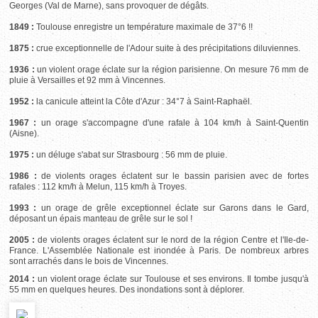
Georges (Val de Marne), sans provoquer de dégâts.
1849 :
Toulouse enregistre un température maximale de 37°6 !!
1875 :
crue exceptionnelle de l'Adour suite à des précipitations diluviennes.
1936 :
un violent orage éclate sur la région parisienne. On mesure 76 mm de
pluie à Versailles et 92 mm à Vincennes.
1952 :
la canicule atteint la Côte d'Azur : 34°7 à Saint-Raphaël.
1967 :
un orage s'accompagne d'une rafale à 104 km/h à Saint-Quentin
(Aisne).
1975 :
un déluge s'abat sur Strasbourg : 56 mm de pluie.
1986 :
de violents orages éclatent sur le bassin parisien avec de fortes
rafales : 112 km/h à Melun, 115 km/h à Troyes.
1993 :
un orage de grêle exceptionnel éclate sur Garons dans le Gard,
déposant un épais manteau de grêle sur le sol !
2005 :
de violents orages éclatent sur le nord de la région Centre et l'Ile-de-
France. L'Assemblée Nationale est inondée à Paris. De nombreux arbres
sont arrachés dans le bois de Vincennes.
2014 :
un violent orage éclate sur Toulouse et ses environs. Il tombe jusqu'à
55 mm en quelques heures. Des inondations sont à déplorer.