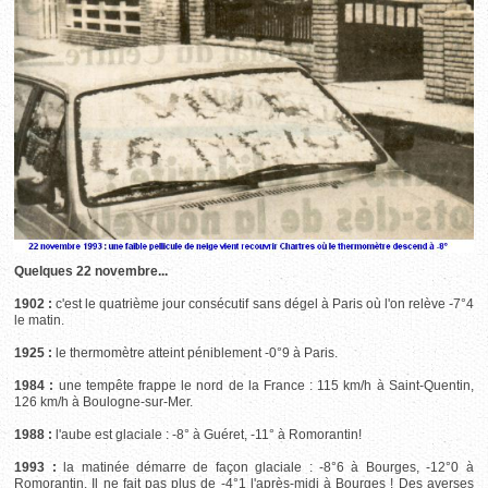
Quelques 22 novembre...
1902 :
c'est le quatrième jour consécutif sans dégel à Paris où l'on relève -7°4
le matin.
1925 :
le thermomètre atteint péniblement -0°9 à Paris.
1984 :
une tempête frappe le nord de la France : 115 km/h à Saint-Quentin,
126 km/h à Boulogne-sur-Mer.
1988 :
l'aube est glaciale : -8° à Guéret, -11° à Romorantin!
1993 :
la matinée démarre de façon glaciale : -8°6 à Bourges, -12°0 à
Romorantin. Il ne fait pas plus de -4°1 l'après-midi à Bourges ! Des averses