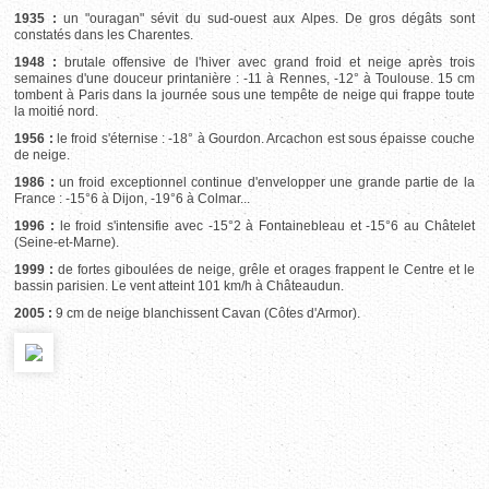
1935 :
un "ouragan" sévit du sud-ouest aux Alpes. De gros dégâts sont
constatés dans les Charentes.
1948 :
brutale offensive de l'hiver avec grand froid et neige après trois
semaines d'une douceur printanière : -11 à Rennes, -12° à Toulouse. 15 cm
tombent à Paris dans la journée sous une tempête de neige qui frappe toute
la moitié nord.
1956 :
le froid s'éternise : -18° à Gourdon. Arcachon est sous épaisse couche
de neige.
1986 :
un froid exceptionnel continue d'envelopper une grande partie de la
France : -15°6 à Dijon, -19°6 à Colmar...
1996 :
le froid s'intensifie avec -15°2 à Fontainebleau et -15°6 au Châtelet
(Seine-et-Marne).
1999 :
de fortes giboulées de neige, grêle et orages frappent le Centre et le
bassin parisien. Le vent atteint 101 km/h à Châteaudun.
2005 :
9 cm de neige blanchissent Cavan (Côtes d'Armor).