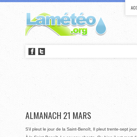
ACC
ALMANACH 21 MARS
S'il pleut le jour de la Saint-Benoît, Il pleut trente-sept jour