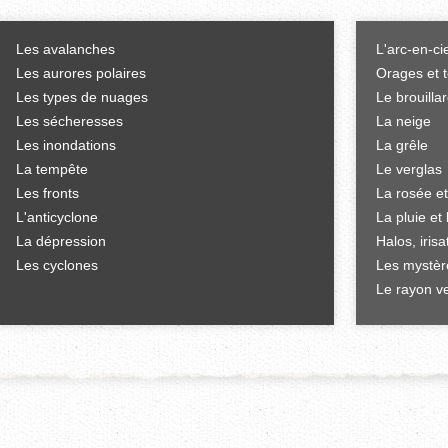
Les avalanches
L'arc-en-ci
Les aurores polaires
Orages et 
Les types de nuages
Le brouilla
Les sécheresses
La neige
Les inondations
La grêle
La tempête
Le verglas
Les fronts
La rosée et
L'anticyclone
La pluie et 
La dépression
Halos, iris
Les cyclones
Les mystèr
Le rayon ve