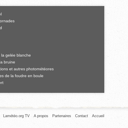
el
tornades
rd
 la gelée blanche
la bruine
ations et autres photométéores
es de la foudre en boule
rt
Lamétéo.org TV
A propos
Partenaires
Contact
Accueil