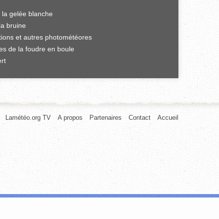
 la gelée blanche
la bruine
ations et autres photométéores
es de la foudre en boule
rt
Lamétéo.org TV
A propos
Partenaires
Contact
Accueil
afic. Nous partageons également des informations sur l'utilisation de notre
rnies ou qu'ils ont collectées lors de votre utilisation de leurs services.