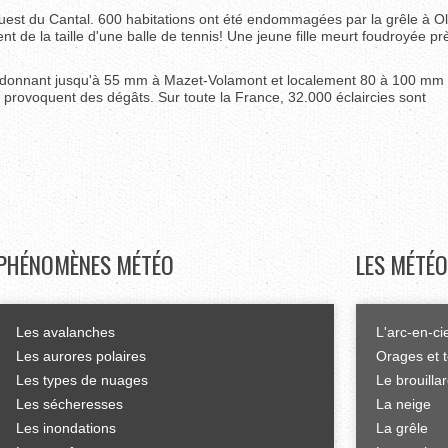
uest du Cantal. 600 habitations ont été endommagées par la grêle à O
nt de la taille d'une balle de tennis! Une jeune fille meurt foudroyée pr
al, donnant jusqu'à 55 mm à Mazet-Volamont et localement 80 à 100 mm 
 provoquent des dégâts. Sur toute la France, 32.000 éclaircies sont
PHÉNOMÈNES
MÉTÉO
LES
MÉTÉO
Les avalanches
L'arc-en-ci
Les aurores polaires
Orages et 
Les types de nuages
Le brouilla
Les sécheresses
La neige
Les inondations
La grêle