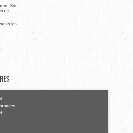
loron-Ste-
ès de
selon les
RES
el
tornades
rd