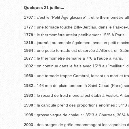
Quelques 21 juillet...
1707 :
c'est le "Petit Âge glaciaire"... et le thermomètre a
1777 :
une tornade touche Billy-Berclau, dans le Pas-de-C
1778 :
le thermomètre atteint péniblement 15°5 à Paris...
1819 :
journée automnale également avec un petit maxim
1864 :
une petite tornade est observée à Allériot, en Saôn
1877 :
le thermomètre démarre à 7°6 à l'aube à Paris.
1892 :
on continue dans le frais avec 15°8 au "meilleur" d
1950 :
une tornade frappe Cambrai, faisant un mort et tro
1982 :
146 mm de pluie tombent à Saint-Cloud (Paris) sou
1983 :
le record de froid mondial est établi à Vostok, Anta
1990 :
la canicule prend des proportions énormes : 34°3 
1995 :
grosse vague de chaleur : 35°3 à Chartres, 36°4 à
2003 :
des orages de grêle endommagent les vignobles de 