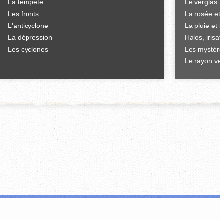
La tempête
Le verglas
Les fronts
La rosée et
L'anticyclone
La pluie et 
La dépression
Halos, iris
Les cyclones
Les mystèr
Le rayon ve
'offrir des fonctionnalités relatives aux médias sociaux et d'analyser notre tr
i peuvent combiner celles-ci avec d'autres informations que vous leur avez fou