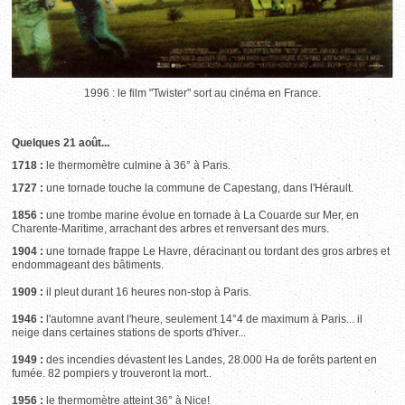
1996 : le film "Twister" sort au cinéma en France.
Quelques 21 août...
1718 :
le thermomètre culmine à 36° à Paris.
1727 :
une tornade touche la commune de Capestang, dans l'Hérault.
1856 :
une trombe marine évolue en tornade à La Couarde sur Mer, en
Charente-Maritime, arrachant des arbres et renversant des murs.
1904 :
une tornade frappe Le Havre, déracinant ou tordant des gros arbres et
endommageant des bâtiments.
1909 :
il pleut durant 16 heures non-stop à Paris.
1946 :
l'automne avant l'heure, seulement 14°4 de maximum à Paris... il
neige dans certaines stations de sports d'hiver...
1949 :
des incendies dévastent les Landes, 28.000 Ha de forêts partent en
fumée. 82 pompiers y trouveront la mort..
1956 :
le thermomètre atteint 36° à Nice!