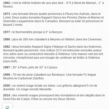
1962 :
c'est la même histoire dix ans plus tard : -0°5 à Mont-de-Marsan, -1° à
Nevers.
1973 :
une tornade blesse quatre personnes à Fleury-les-Aubrais, dans le
Loiret. Deux autres tornades frappent Sancy-les-Provins (Seine-et-Marne) et
Grainville-Langannerie dans le Calvados, blessant au total 10 personnes et
faisant 2 morts.
1977 :
le thermomètre plonge à 0° à Alençon.
1980 :
plus de 300 mm s'abattent à Meyreis et Villefort, dans les Cévennes.
1982 :
deux tornades frappent Signy-l'Abbaye et Sachy dans les Ardennes,
blessant quatre personnes. Une voiture 2CV est retrouvée enroulée autour
d'un arbre avec sa conductrice blessée à l'intérieur. Une maison voit son toit
s'envoler, n'empêchant pas une bougie de continuer de brûler à l'intérieur
(sans toit!)...
1987 :
30° à Paris, près de 33° à Cazaux.
1999 :
79 mm de pluie s'abattent sur Bordeaux. Une tornade F1 frappe
Moulins-le-Carbonnel (Sarthe).
2000 :
un violent orage éclate sur Istres. Les grêlons atteignent 5 cm de
diamètre. Un orage inonde Marseille.
2014 :
des violents orages provoquent des inondations et des dégâts dans le
Nord-Pas-de-Calais, l'Oise ou encore les Deux-Sèvres.