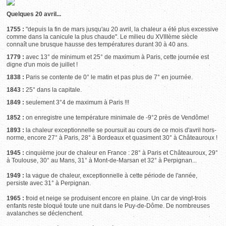
Quelques 20 avril...
1755 :
"depuis la fin de mars jusqu'au 20 avril, la chaleur a été plus excessive
comme dans la canicule la plus chaude". Le milieu du XVIIIème siècle
connaît une brusque hausse des températures durant 30 à 40 ans.
1779 :
avec 13° de minimum et 25° de maximum à Paris, cette journée est
digne d'un mois de juillet !
1838 :
Paris se contente de 0° le matin et pas plus de 7° en journée.
1843 :
25° dans la capitale.
1849 :
seulement 3°4 de maximum à Paris !!!
1852 :
on enregistre une température minimale de -9°2 près de Vendôme!
1893 :
la chaleur exceptionnelle se poursuit au cours de ce mois d'avril hors-
norme, encore 27° à Paris, 28° à Bordeaux et quasiment 30° à Châteauroux !
1945 :
cinquième jour de chaleur en France : 28° à Paris et Châteauroux, 29°
à Toulouse, 30° au Mans, 31° à Mont-de-Marsan et 32° à Perpignan...
1949
:
la vague de chaleur, exceptionnelle à cette période de l'année,
persiste avec 31° à Perpignan.
1965 :
froid et neige se produisent encore en plaine. Un car de vingt-trois
enfants reste bloqué toute une nuit dans le Puy-de-Dôme. De nombreuses
avalanches se déclenchent.