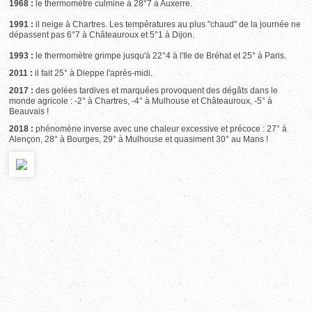
1968 :
le thermomètre culmine à 28°7 à Auxerre.
1991 :
il neige à Chartres. Les températures au plus "chaud" de la journée ne
dépassent pas 6°7 à Châteauroux et 5°1 à Dijon.
1993 :
le thermomètre grimpe jusqu'à 22°4 à l'Ile de Bréhat et 25° à Paris.
2011 :
il fait 25° à Dieppe l'après-midi.
2017 :
des gelées tardives et marquées provoquent des dégâts dans le
monde agricole : -2° à Chartres, -4° à Mulhouse et Châteauroux, -5° à
Beauvais !
2018 :
phénomène inverse avec une chaleur excessive et précoce : 27° à
Alençon, 28° à Bourges, 29° à Mulhouse et quasiment 30° au Mans !