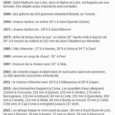
1835 :
Saint-Mathurin-sur-Loire, dans le Maine-et-Loire, est frappée par une
tornade. Des dégâts assez importants sont constatés.
1898 :
des grêlons de 620 grammes mitraillent Bizerte, en Tunisie.
1959 :
chaleur tardive, on relève 26°1 à Saint-Quentin (Aisne).
1971 :
chaleur tardive bis : 28°6 à Saint-Etienne!
1973 :
drôle de temps dans le sud : on relève 30° l'après-midi à Ajaccio (et
26° à 6 heures du matin!!) et 161 mm de pluie s'abattent sur Marseille.
1985 :
l'été s'éternise : 27°0 à Nantes, 30°6 à Vichy et 34°7 à Dax!!
1995 :
encore un coup de chaud : 30° à Pau!
1997 :
toujours de la chaleur avec 33° à Sète.
2003 :
de violents orages éclatent dans le sud-ouest, tuant une personne.
11.000 abonnés sont privés d'électricité.
2011 :
la chaleur s'éternise avec 28°6 à Châteauroux et 30°4 à Agen.
2015 :
des intempéries frappent la Corse. Les quantités d'eau atteignent
152mm à Concasse, 234 mm à Quenza, 103 mm à Ventisri, 174 mm à
Boccognano, 119 mm à Antisanti, 80 mm à Corte, 252 mm à Quercitello, 200
mm à Campile, 124 mm à Oletta, 60 mm à Bastia ou encore 70 mm à Cardo.
Côté vent, le Cap Corse a enregistré jusqu'à 157 km/h.
2021 :
un déluge frappe le nord-ouest du pays : 50 mm à Rueil (Eure-et-Loir),
54 mm à Rennes, 56 mm à Angers, 57 mm au Mans, 59 mm à Alençon et