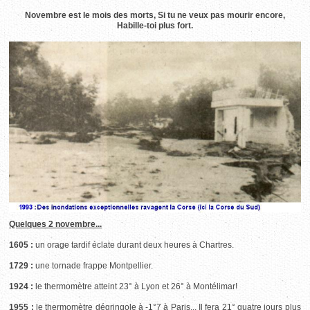
Novembre est le mois des morts, Si tu ne veux pas mourir encore,
Habille-toi plus fort.
Quelques 2 novembre...
1605 :
un orage tardif éclate durant deux heures à Chartres.
1729 :
une tornade frappe Montpellier.
1924 :
le thermomètre atteint 23° à Lyon et 26° à Montélimar!
1955 :
le thermomètre dégringole à -1°7 à Paris... Il fera 21° quatre jours plus