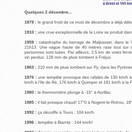
Quelques 2 décembre...
1879 :
le grand froid de ce mois de décembre a déjà début
1910 :
une crue exceptionnelle de la Loire se produit da
1959 :
catastrophe du barrage de Malpasset, dans le Var
21h13. Une vague haute de 40 mètres rase tout sur so
personnes sont tuées. Par ailleurs, 2,5 km de voies ferr
vin perdus. 128 mm de pluie tombent à Fréjus.
1963 :
210 mm de pluie tombent sur Py, dans les Pyrénée
1976 :
une tempête provoque des rafales de 130 km/h à 
km/h à l'Ile de Ré, 176 km/h à Quimper et 181 km/h à la 
1980 :
le thermomètre plonge à -15° à Aurillac.
1985 :
il fait presque chaud! 17°0 à Nogent-le-Rotrou, 18°3
1992 :
ça décoiffe à Tours : 104 km/h.
1996 :
tempête à Biarritz : 144 km/h!