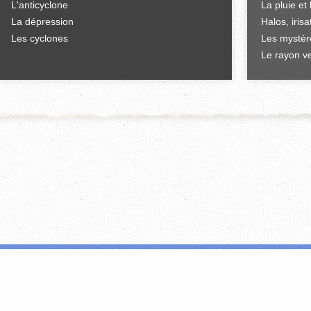
L'anticyclone
La pluie et 
La dépression
Halos, iris
Les cyclones
Les mystèr
Le rayon ve
'offrir des fonctionnalités relatives aux médias sociaux et d'analyser notre tr
i peuvent combiner celles-ci avec d'autres informations que vous leur avez fou
FERMER