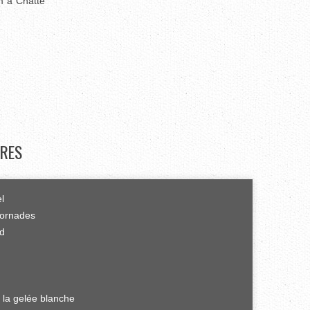
m à Chatte
RES
el
tornades
rd
 la gelée blanche