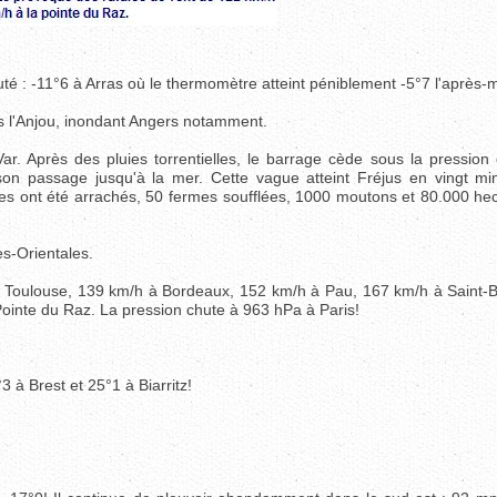
é : -11°6 à Arras où le thermomètre atteint péniblement -5°7 l'après-m
ns l'Anjou, inondant Angers notamment.
. Après des pluies torrentielles, le barrage cède sous la pression 
n passage jusqu'à la mer. Cette vague atteint Fréjus en vingt mi
ées ont été arrachés, 50 fermes soufflées, 1000 moutons et 80.000 hec
s-Orientales.
Toulouse, 139 km/h à Bordeaux, 152 km/h à Pau, 167 km/h à Saint-B
Pointe du Raz. La pression chute à 963 hPa à Paris!
 à Brest et 25°1 à Biarritz!