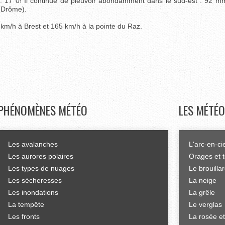
.. 17°0! Il continue de pleuvoir abondamment dans le sud-est : 92 m
(Drôme).
m/h à Brest et 165 km/h à la pointe du Raz.
PHÉNOMÈNES
MÉTÉO
LES
MÉTÉO
Les avalanches
L'arc-en-ci
Les aurores polaires
Orages et 
Les types de nuages
Le brouilla
Les sécheresses
La neige
Les inondations
La grêle
La tempête
Le verglas
Les fronts
La rosée et