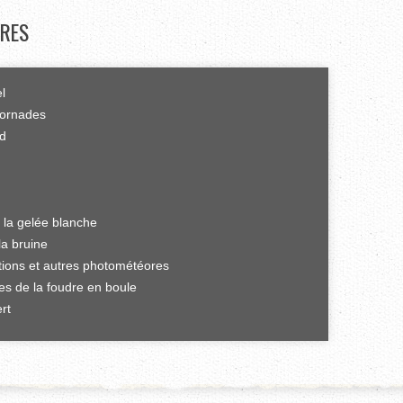
RES
el
tornades
rd
 la gelée blanche
la bruine
ations et autres photométéores
es de la foudre en boule
rt