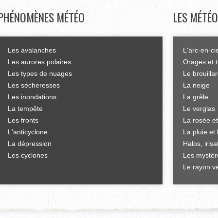
PHÉNOMÈNES
MÉTÉO
LES
MÉTÉO
Les avalanches
L'arc-en-ci
Les aurores polaires
Orages et 
Les types de nuages
Le brouilla
Les sécheresses
La neige
Les inondations
La grêle
La tempête
Le verglas
Les fronts
La rosée et
L'anticyclone
La pluie et 
La dépression
Halos, iris
Les cyclones
Les mystèr
Le rayon ve