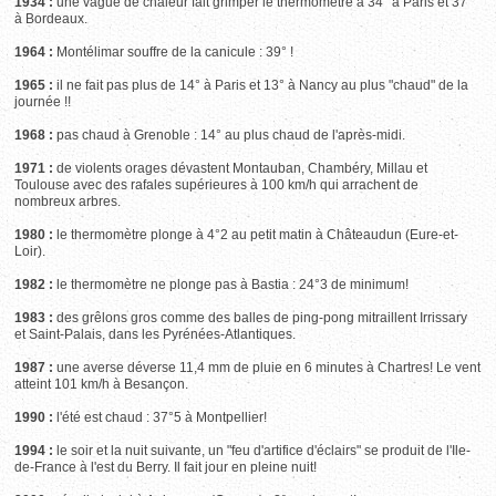
1934 :
une vague de chaleur fait grimper le thermomètre à 34° à Paris et 37°
à Bordeaux.
1964 :
Montélimar souffre de la canicule : 39° !
1965 :
il ne fait pas plus de 14° à Paris et 13° à Nancy au plus "chaud" de la
journée !!
1968 :
pas chaud à Grenoble : 14° au plus chaud de l'après-midi.
1971 :
de violents orages dévastent Montauban, Chambéry, Millau et
Toulouse avec des rafales supérieures à 100 km/h qui arrachent de
nombreux arbres.
1980 :
le thermomètre plonge à 4°2 au petit matin à Châteaudun (Eure-et-
Loir).
1982 :
le thermomètre ne plonge pas à Bastia : 24°3 de minimum!
1983 :
des grêlons gros comme des balles de ping-pong mitraillent Irrissary
et Saint-Palais, dans les Pyrénées-Atlantiques.
1987 :
une averse déverse 11,4 mm de pluie en 6 minutes à Chartres! Le vent
atteint 101 km/h à Besançon.
1990 :
l'été est chaud : 37°5 à Montpellier!
1994 :
le soir et la nuit suivante, un "feu d'artifice d'éclairs" se produit de l'Ile-
de-France à l'est du Berry. Il fait jour en pleine nuit!