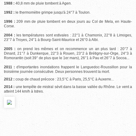
1988 :
40,8 mm de pluie tombent à Agen.
1992 :
le thermomètre grimpe jusqu'à 24°7 à Toulon.
1996 :
209 mm de pluie tombent en deux jours au Col de Mela, en Haute-
Corse.
2004 :
les températures sont estivales : 22°1 à Chamonix, 22°8 à Limoges,
23°7 à Troyes, 24°1 à Bourg-Saint-Maurice et 26°0 à Albi.
2005 :
on prend les mêmes et on recommence un an plus tard : 20°7 à
Dinard, 21°7 à Dunkerque, 22°3 à Rouen, 23°2 à Brétigny-sur-Orge, 24°3 à
Romorantin (soit 39° de plus que le 1er mars), 26°1 à Pau et 26°7 à Socoa...
2011 :
d'importantes inondations frappent le Languedoc-Roussillon pour la
troisième journée consécutive. Deux personnes trouvent la mort.
2012 :
coup de chaud précoce : 23,5°C à Paris, 25,5°C à Auxerre...
2014 :
une tempête de mistral sévit dans la basse vallée du Rhône. Le vent a
atteint 144 km/h à Istres.