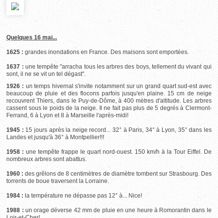
Quelques 16 mai...
1625 :
grandes inondations en France. Des maisons sont emportées.
1637 :
une tempête "arracha tous les arbres des boys, tellement du vivant qui
sont, il ne se vit un tel dégast".
1926 :
un temps hivernal s'invite notamment sur un grand quart sud-est avec
beaucoup de pluie et des flocons parfois jusqu'en plaine. 15 cm de neige
recouvrent Thiers, dans le Puy-de-Dôme, à 400 mètres d'altitude. Les arbres
cassent sous le poids de la neige. Il ne fait pas plus de 5 degrés à Clermont-
Ferrand, 6 à Lyon et 8 à Marseille l'après-midi!
1945 :
15 jours après la neige record... 32° à Paris, 34° à Lyon, 35° dans les
Landes et jusqu'à 36° à Montpellier!!!
1958 :
une tempête frappe le quart nord-ouest. 150 km/h à la Tour Eiffel. De
nombreux arbres sont abattus.
1960 :
des grêlons de 8 centimètres de diamètre tombent sur Strasbourg. Des
torrents de boue traversent la Lorraine.
1984 :
la température ne dépasse pas 12° à... Nice!
1988 :
un orage déverse 42 mm de pluie en une heure à Romorantin dans le
Loir-et-Cher!